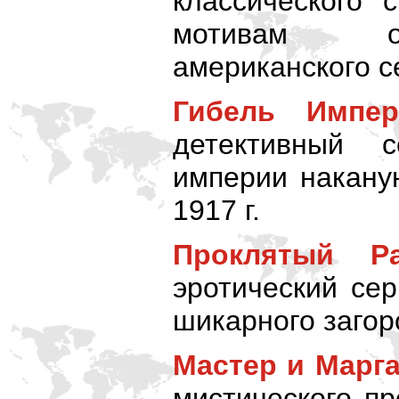
классического 
мотивам од
американского с
Гибель Импер
детективный 
империи накану
1917 г.
Проклятый Р
эротический се
шикарного загор
Мастер и Марг
мистического п