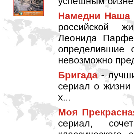
успешным бизне
Намедни Наша
российской ж
Леонида Парфен
определившие о
невозможно пред
Бригада
- лучш
сериал о жизни
х...
Моя Прекрасна
сериал, соч