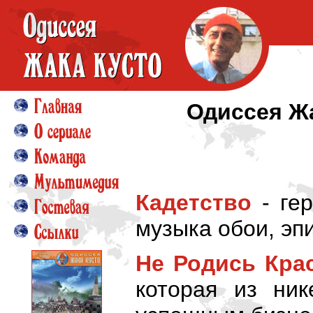
Одиссея Жа
Кадетство
- гер
музыка обои, эпи
Не Родись Кра
которая из ни