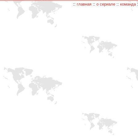
::
главная
::
о сериале
::
команда