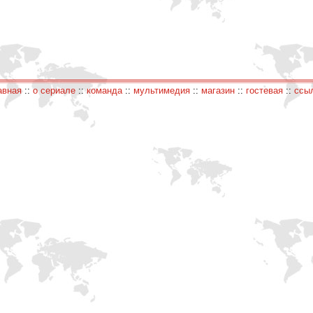
авная
::
о сериале
::
команда
::
мультимедия
::
магазин
::
гостевая
::
ссы