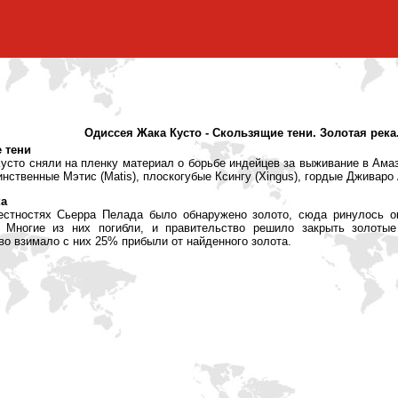
Одиссея Жака Кусто - Скользящие тени. Золотая река
 тени
усто сняли на пленку материал о борьбе индейцев за выживание в Ама
нственные Мэтис (Matis), плоскогубые Ксингу (Xingus), гордые Дживаро А
ка
естностях Сьерра Пелада было обнаружено золото, сюда ринулось ок
ь. Многие из них погибли, и правительство решило закрыть золоты
во взимало с них 25% прибыли от найденного золота.