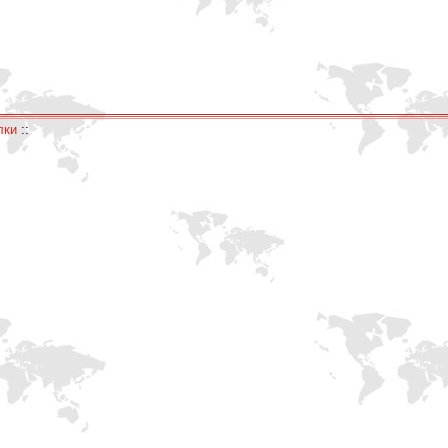
лки
::