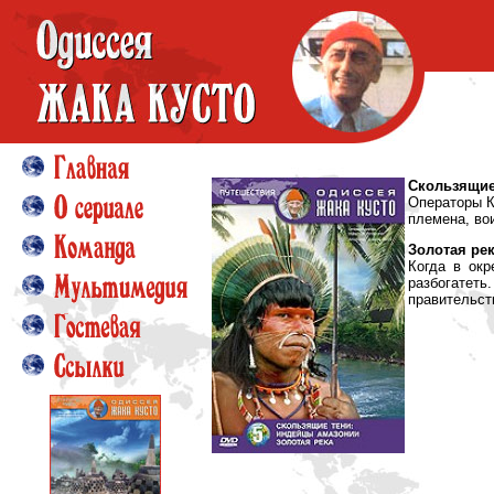
Скользящие
Операторы К
племена, вои
Золотая ре
Когда в окр
разбогатет
правительст