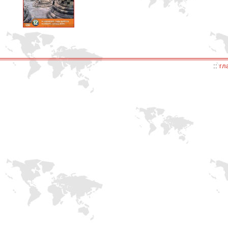
::
гл