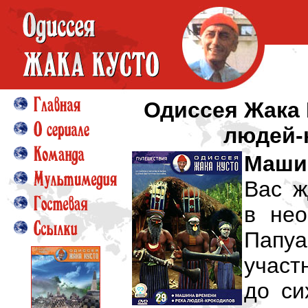
Одиссея Жака 
людей-
Маши
Вас ж
в нео
Папуа
участ
до си