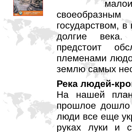
мало
своеобразн
государством, в
долгие века.
предстоит обс
племенами людое
землю самых не
Река людей-кр
На нашей план
прошлое дошло 
люди все еще ук
руках луки и с