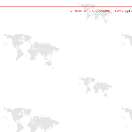
::
главная
::
о сериале
::
команда