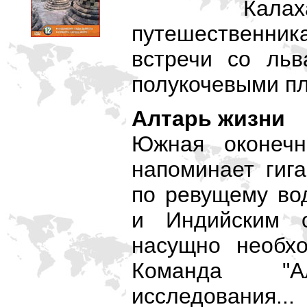
Кал
путешественни
встречи со льв
полукочевыми п
Алтарь жизни
Южная оконечн
напоминает гига
по ревущему во
и Индийским о
насущно необх
Команда "А
исследования...