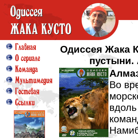
Одиссея Жака 
пустыни. 
Алма
Во вр
морск
вдоль
кома
Намиб