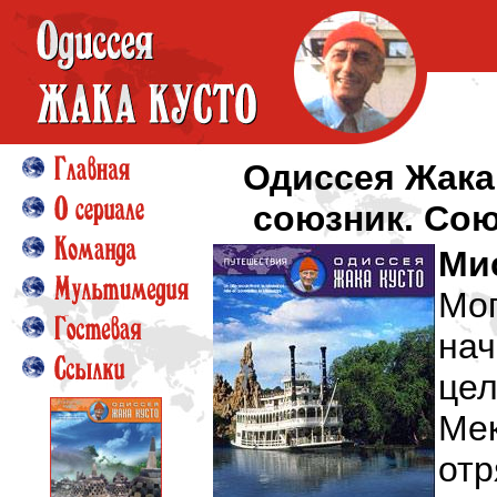
Одиссея Жака
союзник. Сою
Ми
Мо
нач
цел
Ме
от