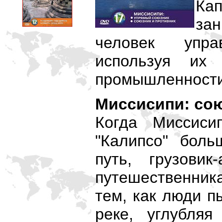
Кап
зан
человек упра
используя их 
промышленности,
Миссисипи: сою
Когда Миссиси
"Калипсо" бол
путь, грузови
путешественник
тем, как люди п
реке, углубля