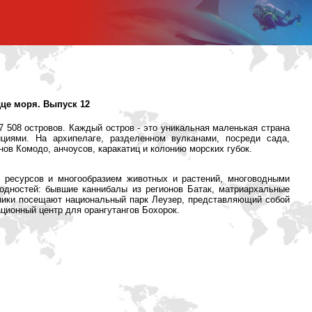
дце моря. Выпуск 12
17 508 островов. Каждый остров - это уникальная маленькая страна
циями. На архипелаге, разделенном вулканами, посреди сада,
ов Комодо, анчоусов, каракатиц и колонию морских губок.
х ресурсов и многообразием животных и растений, многоводными
одностей: бывшие каннибалы из регионов Батак, матриархальные
ники посещают национальный парк Леузер, представляющий собой
ционный центр для орангутангов Бохорок.