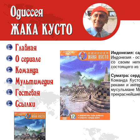
Индонезия: с
Индонезия - ос
со своим неп
состоящего из 
Суматра: серд
Команда Кусто
реками и инте
мусульмане Ми
прекраснейшие