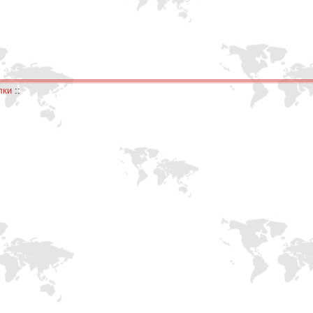
лки
::