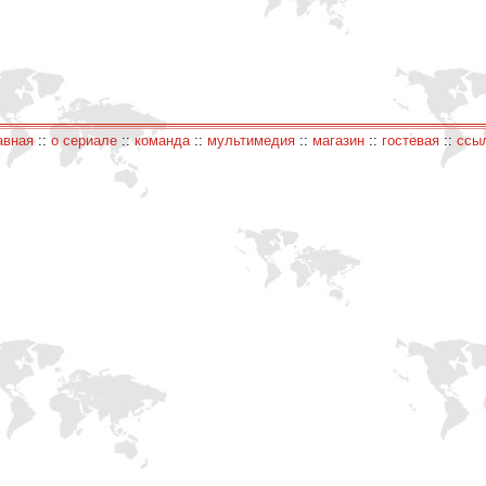
авная
::
о сериале
::
команда
::
мультимедия
::
магазин
::
гостевая
::
ссы