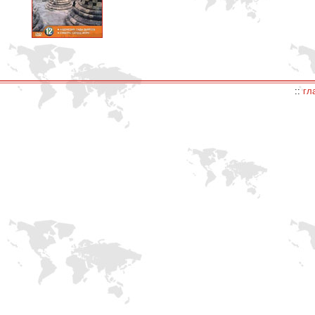
::
гл