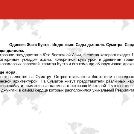
Одиссея Жака Кусто - Индонезия: Сады дьявола. Суматра: Сер
ады дьявола.
тровное государство в Юго-Восточной Азии, в состав которого входит 
овторимым укладом жизни, колоритной культурой и древними тради
коралловых зарослей, капитан Кусто и его команда обнаруживают дракон
це моря.
 отправляется на Суматру. Остров отличается богатством природны
ресной архитектурой. На Суматре живут представители различных нар
нангкабау и примитивные племена с островов Ментавай. Путешествен
 джунгли, в самом сердце которых расположился уникальный Реабилита