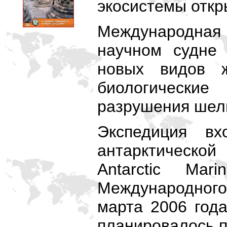
экосистемы откр
Международна
научном судне 
новых видов 
биологические
разрушения шел
Экспедиция вх
антарктическо
Antarctic Ma
Международного
марта 2006 год
планировалось п