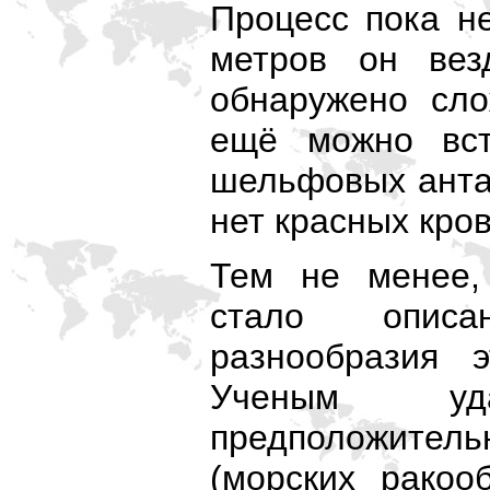
Процесс пока н
метров он вез
обнаружено сло
ещё можно вст
шельфовых антар
нет красных кро
Тем не менее,
стало описа
разнообразия 
Ученым уд
предположите
(морских ракоо