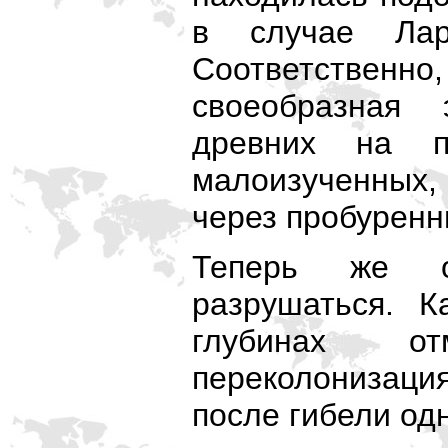
в случае Ла
Соответственн
своеобразная
древних на 
малоизученных,
через пробуренн
Теперь же о
разрушаться. К
глубинах о
переколонизаци
после гибели одн