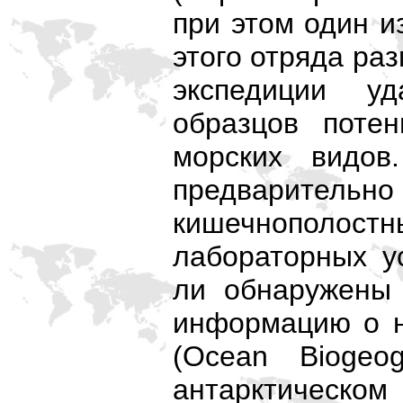
при этом один и
этого отряда ра
экспедиции у
образцов поте
морских видов
предварительн
кишечнополос
лабораторных у
ли обнаружены 
информацию о н
(Ocean Biogeog
антарктическ