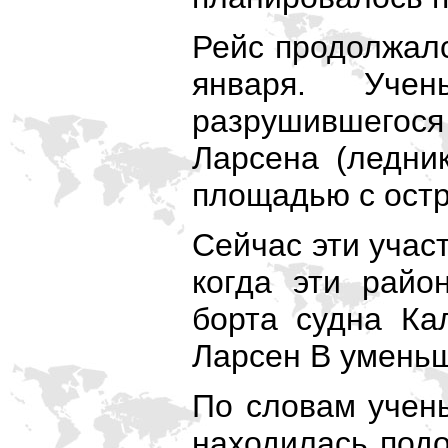
Рейс продолжалс
января. Уче
разрушившегос
Ларсена (ледни
площадью с остр
Сейчас эти участ
когда эти райо
борта судна Ка
Ларсен В уменьш
По словам учены
находилась подо